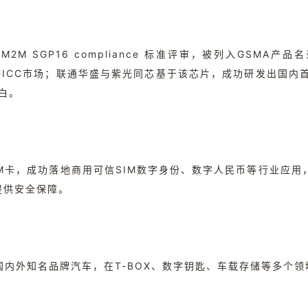
2M SGP16 compliance 标准评审，被列入GSMA
ICC市场；联通华盛与紫光同芯基于该芯片，成功研发出国内首款支持
空白。
M卡，成功落地商用可信SIM数字身份、数字人民币等行业应
提供安全保障。
内外知名品牌汽车，在T-BOX、数字钥匙、车载存储等多个