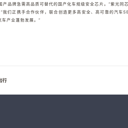
产品牌急需高品质可替代的国产化车规级安全芯片。“紫光同芯
：“我们正携手合作伙伴，联合创造更多高安全、高可靠的汽车S
汽车产业蓬勃发展。”
出行