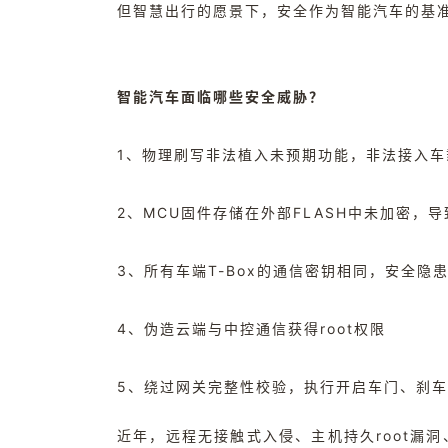
但智慧出行的愿景下，安全作为智能汽车的基
智能汽车面临哪些安全威胁？
1、物理刷写非法植入未预期功能，非法接入
2、MCU固件存储在外部FLASH中未加密，
3、所有车端T-Box的通信密钥相同，安全隐
4、伪造云端与中控通信获得root权限
5、绕过网关完整性校验，执行开启车门、刹
近年，远程无接触式入侵、主机持久root漏