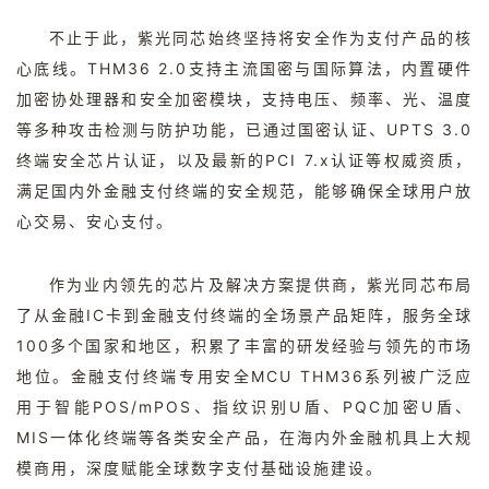
不止于此，紫光同芯始终坚持将安全作为支付产品的核
心底线。
THM36 2.0
支持主流国密与国际算法，内置硬件
加密协处理器和安全加密模块，支持电压、频率、光、温度
等多种攻击检测与防护功能，已通过国密认证、
UPTS 3.0
终端安全芯片认证，以及最新的
PCI 7.x
认证等权威资质，
满足国内外金融支付终端的安全规范，能够确保全球用户放
心交易、安心支付。
作为业内领先的芯片及解决方案提供商，紫光同芯布局
了从金融
IC
卡到金融支付终端的全场景产品矩阵，服务全球
100
多个国家和地区，积累了丰富的研发经验与领先的市场
地位。金融支付终端专用安全
MCU THM36
系列被广泛应
用于智能
POS/mPOS
、指纹识别
U
盾、
PQC
加密
U
盾、
MIS
一体化终端等各类安全产品，在海内外金融机具上大规
模商用，深度赋能全球数字支付基础设施建设。