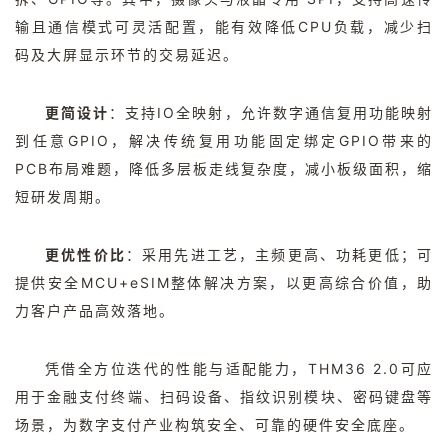
输且通信模式可灵活配置，能有效降低
CPU
负载，减少扫
码及大屏显示环节的交易延迟。
更简设计
：支持
IO
全映射，允许数字通信复用功能映射
到任意
GPIO
，解决传统复用功能固定绑定
GPIO
带来的
PCB
布局难题，降低多层板走线复杂度，减小板级面积，缩
短研发周期。
更优性价比
：采用先进工艺，主频更高、功耗更低；可
提供安全
MCU+eSIM
整体解决方案，以更高综合价值，助
力客户产品高效落地。
凭借全方位迭代的性能与适配能力，
THM36 2.0
可应
用于金融支付终端、扫码设备、指纹识别模块、密码键盘等
场景，为数字支付产业构筑安全、可靠的硬件安全底座。