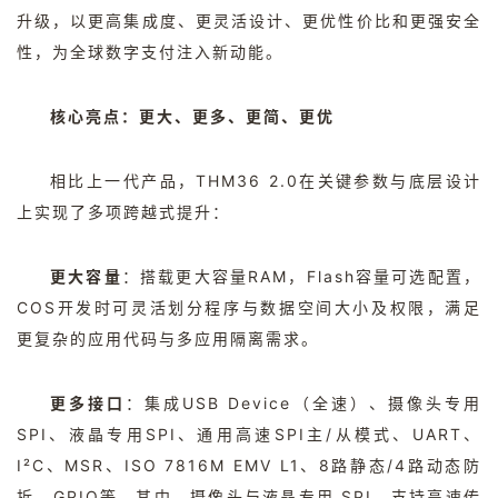
升级，以更高集成度、更灵活设计、更优性价比和更强安全
性，为全球数字支付注入新动能。
核心亮点：更大、更多、更简、更优
相比上一代产品，
THM36 2.0
在关键参数与底层设计
上实现了多项跨越式提升：
更大容量
：搭载更大容量
RAM
，
Flash
容量可选配置，
COS
开发时可灵活划分程序与数据空间大小及权限，满足
更复杂的应用代码与多应用隔离需求。
更多接口
：集成
USB Device
（全速）、摄像头专用
SPI
、液晶专用
SPI
、通用高速
SPI
主
/
从模式、
UART
、
I²C
、
MSR
、
ISO 7816M EMV L1
、
8
路静态
/4
路动态防
拆、
GPIO
等。其中，摄像头与液晶专用
SPI
，支持高速传