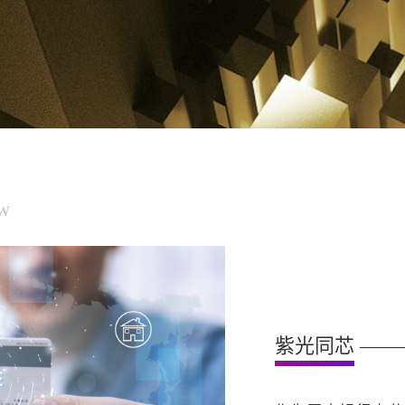
EW
紫光同芯
——