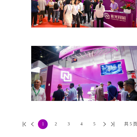


1
2
3
4
5


共
5