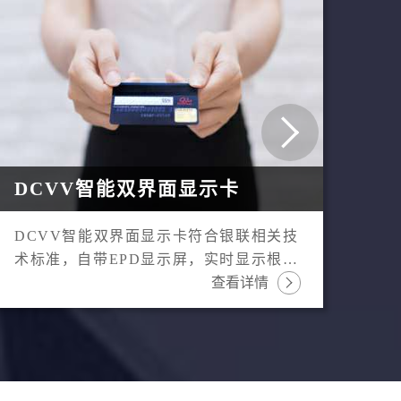

DCVV智能双界面显示卡
光
DCVV智能双界面显示卡符合银联相关技
光
术标准，自带EPD显示屏，实时显示根据
内
内部算法自动生成并周期性刷新的三位动
查看详情
只

态CVV码。即使卡片信息被盗，DCVV
接
卡也能通过
风