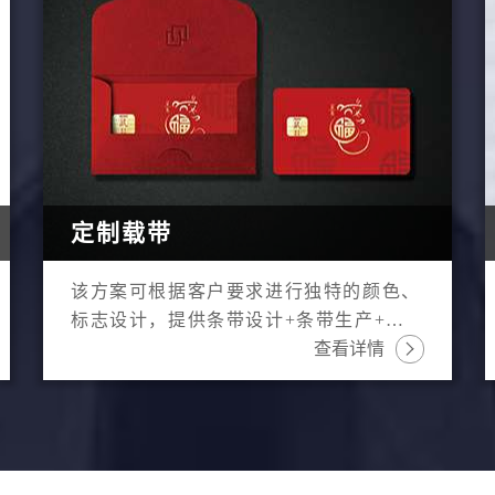
定制载带
该方案可根据客户要求进行独特的颜色、
标志设计，提供条带设计+条带生产+模
块封装+晶圆一站式服务，应用场景从卡
查看详情

组织logo、银行logo、联名企业logo、到
纪念