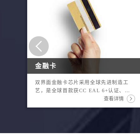

金融卡
双界面金融卡芯片采用全球先进制造工
艺，是全球首款获CC EAL 6+认证、支
持EMV海外批量发卡的中国芯，已在海
查看详情

内外银行大批量发卡。